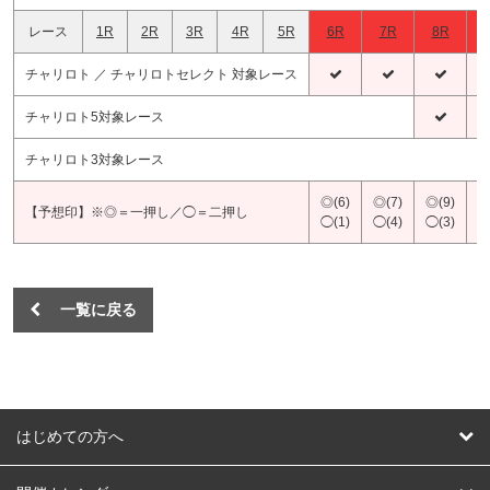
レース
1R
2R
3R
4R
5R
6R
7R
8R
チャリロト ／ チャリロトセレクト 対象レース
チャリロト5対象レース
チャリロト3対象レース
◎(6)
◎(7)
◎(9)
◎
【予想印】※◎＝一押し／◯＝二押し
◯(1)
◯(4)
◯(3)
◯
一覧に戻る
はじめての方へ