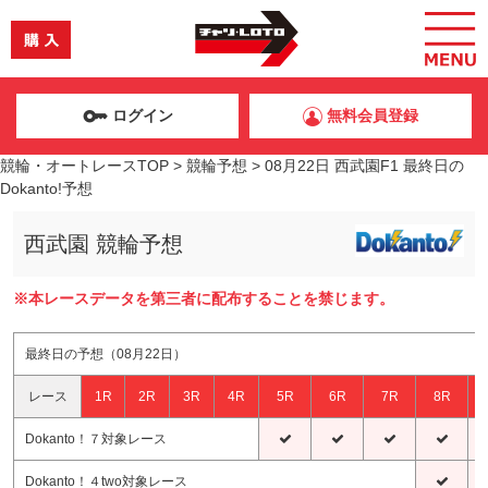
ログイン
無料会員登録
競輪・オートレースTOP
>
競輪予想
>
08月22日 西武園F1 最終日の
Dokanto!予想
西武園 競輪予想
※本レースデータを第三者に配布することを禁じます。
最終日の予想（08月22日）
レース
1R
2R
3R
4R
5R
6R
7R
8R
Dokanto！７対象レース
Dokanto！４two対象レース