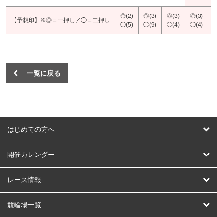
◎(2)
◎(3)
◎(3)
◎(3)
◎
【予想印】※◎＝一押し／◯＝二押し
◯(5)
◯(9)
◯(4)
◯(4)
◯
一覧に戻る
はじめての方へ
はじめての方へ
開催カレンダー
競輪
レース情報
オートレース
レース予想
競輪場一覧