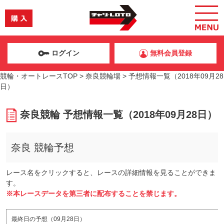
ログイン
無料会員登録
競輪・オートレースTOP
>
奈良競輪場
>
予想情報一覧（2018年09月28
日）
奈良競輪 予想情報一覧（2018年09月28日）
奈良 競輪予想
レース名をクリックすると、レースの詳細情報を見ることができま
す。
※本レースデータを第三者に配布することを禁じます。
最終日の予想（09月28日）