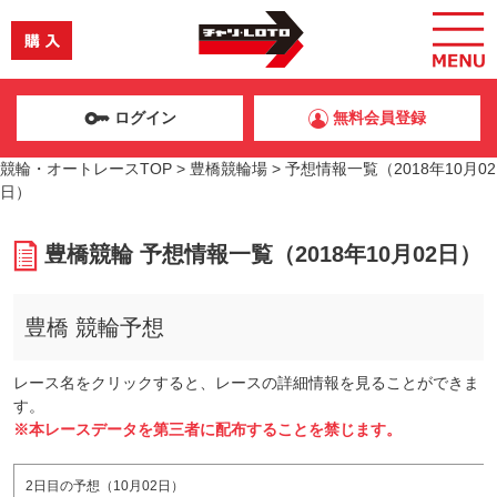
ログイン
無料会員登録
競輪・オートレースTOP
>
豊橋競輪場
>
予想情報一覧（2018年10月02
日）
豊橋競輪 予想情報一覧（2018年10月02日）
豊橋 競輪予想
レース名をクリックすると、レースの詳細情報を見ることができま
す。
※本レースデータを第三者に配布することを禁じます。
2日目の予想（10月02日）