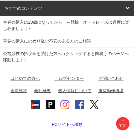
競輪くじ
レース結果
北日本
函館競輪場
青森競輪場
いわき平競輪場
おすすめコンテンツ
車券の購入は20歳になってから ～競輪・オートレースは適度に楽
Dokanto!
キャリーオーバー一覧
関
競輪選手情報
弥彦競輪場
前橋競輪場
取手競輪場
宇都宮競輪場
しみましょう～
東
大宮競輪場
西武園競輪場
京王閣競輪場
立川競輪場
チャリロトプラザ
Perfecta Navi
車券の購入にのめり込む不安のある方のご相談
南
松戸競輪場
千葉競輪場
川崎競輪場
平塚競輪場
公営競技の払戻金を受けた方へ（クリックすると国税庁のページへ
netkeirin
関
移動します）
小田原競輪場
伊東競輪場
静岡競輪場
東
ケイリンガル
中
名古屋競輪場
岐阜競輪場
大垣競輪場
豊橋競輪場
はじめての方へ
ヘルプセンター
お問い合わせ
部
チャリレンジャー
富山競輪場
松阪競輪場
四日市競輪場
会員規約
会社概要
個人情報について
推奨動作環境
競輪場情報
近
福井競輪場
奈良競輪場
向日町競輪場
和歌山競輪場
畿
岸和田競輪場
オートレース場情報
PCサイトへ移動
中国
玉野競輪場
広島競輪場
防府競輪場