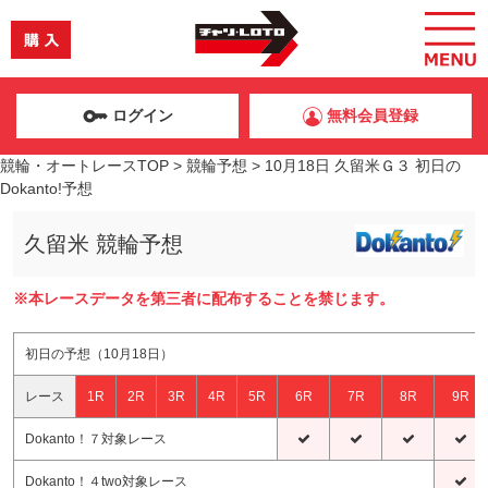
ログイン
無料会員登録
競輪・オートレースTOP
>
競輪予想
>
10月18日 久留米Ｇ３ 初日の
Dokanto!予想
久留米 競輪予想
※本レースデータを第三者に配布することを禁じます。
初日の予想（10月18日）
レース
1R
2R
3R
4R
5R
6R
7R
8R
9R
Dokanto！７対象レース
Dokanto！４two対象レース