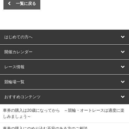
一覧に戻る
はじめての方へ
はじめての方へ
開催カレンダー
競輪
レース情報
オートレース
レース予想
競輪場一覧
競輪くじ
レース結果
北日本
函館競輪場
青森競輪場
いわき平競輪場
おすすめコンテンツ
車券の購入は20歳になってから ～競輪・オートレースは適度に楽
Dokanto!
キャリーオーバー一覧
関
競輪選手情報
弥彦競輪場
前橋競輪場
取手競輪場
宇都宮競輪場
しみましょう～
東
大宮競輪場
西武園競輪場
京王閣競輪場
立川競輪場
チャリロトプラザ
Perfecta Navi
車券の購入にのめり込む不安のある方のご相談