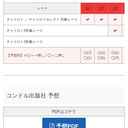
レース
1R
2R
3R
チャリロト ／ チャリロトセレクト 対象レース
チャリロト5対象レース
チャリロト3対象レース
◎(7)
◎(1)
◎(1)
◎
【予想印】※◎＝一押し／◯＝二押し
◯(1)
◯(5)
◯(7)
◯
コンドル出版社 予想
PDFはコチラ
予想PDF