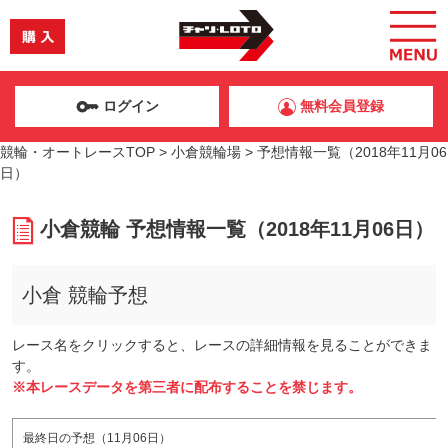
ログイン
無料会員登録
競輪・オートレースTOP
>
小倉競輪場
>
予想情報一覧（2018年11月06
日）
小倉競輪 予想情報一覧（2018年11月06日）
小倉 競輪予想
レース名をクリックすると、レースの詳細情報を見ることができま
す。
※本レースデータを第三者に配布することを禁じます。
最終日の予想（11月06日）