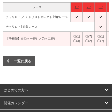
レース
1R
2R
3R
チャリロト ／ チャリロトセレクト 対象レース
チャリロト5対象レース
◎(1)
◎(7)
◎(1)
◎
【予想印】※◎＝一押し／◯＝二押し
◯(3)
◯(2)
◯(7)
◯
一覧に戻る
はじめての方へ
はじめての方へ
開催カレンダー