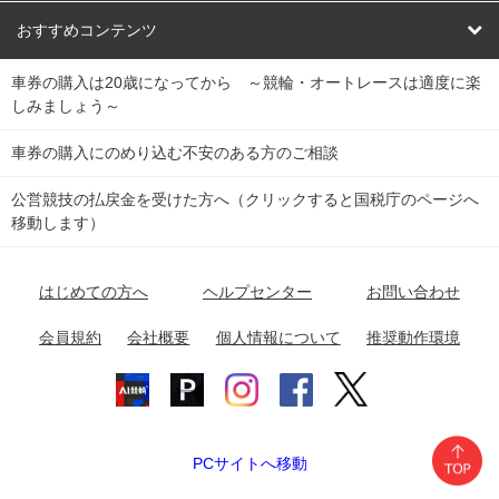
競輪くじ
レース結果
北日本
函館競輪場
青森競輪場
いわき平競輪場
おすすめコンテンツ
車券の購入は20歳になってから ～競輪・オートレースは適度に楽
Dokanto!
キャリーオーバー一覧
関
競輪選手情報
弥彦競輪場
前橋競輪場
取手競輪場
宇都宮競輪場
しみましょう～
東
大宮競輪場
西武園競輪場
京王閣競輪場
立川競輪場
チャリロトプラザ
Perfecta Navi
車券の購入にのめり込む不安のある方のご相談
南
松戸競輪場
千葉競輪場
川崎競輪場
平塚競輪場
公営競技の払戻金を受けた方へ（クリックすると国税庁のページへ
netkeirin
関
移動します）
小田原競輪場
伊東競輪場
静岡競輪場
東
ケイリンガル
中
名古屋競輪場
岐阜競輪場
大垣競輪場
豊橋競輪場
はじめての方へ
ヘルプセンター
お問い合わせ
部
チャリレンジャー
富山競輪場
松阪競輪場
四日市競輪場
会員規約
会社概要
個人情報について
推奨動作環境
競輪場情報
近
福井競輪場
奈良競輪場
向日町競輪場
和歌山競輪場
畿
岸和田競輪場
オートレース場情報
PCサイトへ移動
中国
玉野競輪場
広島競輪場
防府競輪場