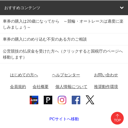
競輪くじ
レース結果
北日本
函館競輪場
青森競輪場
いわき平競輪場
おすすめコンテンツ
車券の購入は20歳になってから ～競輪・オートレースは適度に楽
Dokanto!
キャリーオーバー一覧
関
競輪選手情報
弥彦競輪場
前橋競輪場
取手競輪場
宇都宮競輪場
しみましょう～
東
大宮競輪場
西武園競輪場
京王閣競輪場
立川競輪場
チャリロトプラザ
Perfecta Navi
車券の購入にのめり込む不安のある方のご相談
南
松戸競輪場
千葉競輪場
川崎競輪場
平塚競輪場
公営競技の払戻金を受けた方へ（クリックすると国税庁のページへ
netkeirin
関
移動します）
小田原競輪場
伊東競輪場
静岡競輪場
東
ケイリンガル
中
名古屋競輪場
岐阜競輪場
大垣競輪場
豊橋競輪場
はじめての方へ
ヘルプセンター
お問い合わせ
部
チャリレンジャー
富山競輪場
松阪競輪場
四日市競輪場
会員規約
会社概要
個人情報について
推奨動作環境
競輪場情報
近
福井競輪場
奈良競輪場
向日町競輪場
和歌山競輪場
畿
岸和田競輪場
オートレース場情報
PCサイトへ移動
中国
玉野競輪場
広島競輪場
防府競輪場