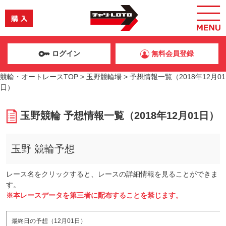
ログイン
無料会員登録
競輪・オートレースTOP
>
玉野競輪場
>
予想情報一覧（2018年12月01
日）
玉野競輪 予想情報一覧（2018年12月01日）
玉野 競輪予想
レース名をクリックすると、レースの詳細情報を見ることができま
す。
※本レースデータを第三者に配布することを禁じます。
最終日の予想（12月01日）