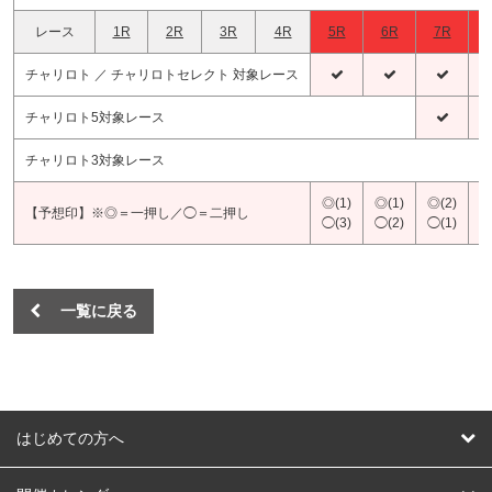
レース
1R
2R
3R
4R
5R
6R
7R
チャリロト ／ チャリロトセレクト 対象レース
チャリロト5対象レース
チャリロト3対象レース
◎(1)
◎(1)
◎(2)
◎
【予想印】※◎＝一押し／◯＝二押し
◯(3)
◯(2)
◯(1)
◯
一覧に戻る
はじめての方へ