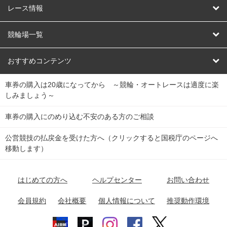
競輪
レース情報
オートレース
レース予想
競輪場一覧
競輪くじ
レース結果
北日本
函館競輪場
青森競輪場
いわき平競輪場
おすすめコンテンツ
車券の購入は20歳になってから ～競輪・オートレースは適度に楽
Dokanto!
キャリーオーバー一覧
関
競輪選手情報
弥彦競輪場
前橋競輪場
取手競輪場
宇都宮競輪場
しみましょう～
東
大宮競輪場
西武園競輪場
京王閣競輪場
立川競輪場
チャリロトプラザ
Perfecta Navi
車券の購入にのめり込む不安のある方のご相談
南
松戸競輪場
千葉競輪場
川崎競輪場
平塚競輪場
公営競技の払戻金を受けた方へ（クリックすると国税庁のページへ
netkeirin
関
移動します）
小田原競輪場
伊東競輪場
静岡競輪場
東
ケイリンガル
中
名古屋競輪場
岐阜競輪場
大垣競輪場
豊橋競輪場
はじめての方へ
ヘルプセンター
お問い合わせ
部
チャリレンジャー
富山競輪場
松阪競輪場
四日市競輪場
会員規約
会社概要
個人情報について
推奨動作環境
競輪場情報
近
福井競輪場
奈良競輪場
向日町競輪場
和歌山競輪場