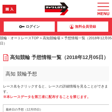
ログイン
無料会員登録
競輪・オートレースTOP
>
高知競輪場
>
予想情報一覧（2018年12月05
日）
高知競輪 予想情報一覧（2018年12月05日）
高知 競輪予想
レース名をクリックすると、レースの詳細情報を見ることができま
す。
※本レースデータを第三者に配布することを禁じます。
最終日の予想（12月05日）