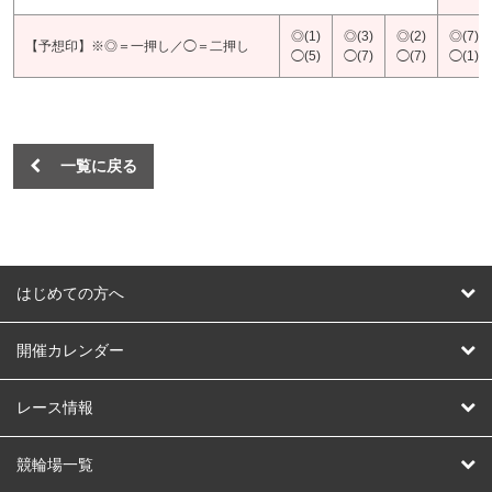
◎(1)
◎(3)
◎(2)
◎(7)
【予想印】※◎＝一押し／◯＝二押し
◯(5)
◯(7)
◯(7)
◯(1)
一覧に戻る
はじめての方へ
はじめての方へ
開催カレンダー
競輪
レース情報
オートレース
レース予想
競輪場一覧