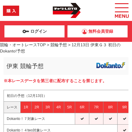
ログイン
無料会員登録
競輪・オートレースTOP
>
競輪予想
>
12月13日 伊東Ｇ３ 初日の
Dokanto!予想
伊東 競輪予想
※本レースデータを第三者に配布することを禁じます。
初日の予想（12月13日）
レース
1R
2R
3R
4R
5R
6R
7R
8R
9R
Dokanto！７対象レース
Dokanto！４two対象レース