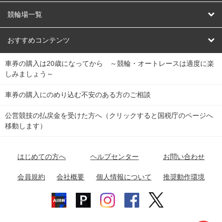
オートレース
レース予想
競輪場一覧
競輪くじ
レース結果
北日本
函館競輪場
青森競輪場
いわき平競輪場
おすすめコンテンツ
車券の購入は20歳になってから ～競輪・オートレースは適度に楽
Dokanto!
キャリーオーバー一覧
関
競輪選手情報
弥彦競輪場
前橋競輪場
取手競輪場
宇都宮競輪場
しみましょう～
東
大宮競輪場
西武園競輪場
京王閣競輪場
立川競輪場
チャリロトプラザ
Perfecta Navi
車券の購入にのめり込む不安のある方のご相談
南
松戸競輪場
千葉競輪場
川崎競輪場
平塚競輪場
公営競技の払戻金を受けた方へ（クリックすると国税庁のページへ
netkeirin
関
移動します）
小田原競輪場
伊東競輪場
静岡競輪場
東
ケイリンガル
中
名古屋競輪場
岐阜競輪場
大垣競輪場
豊橋競輪場
はじめての方へ
ヘルプセンター
お問い合わせ
部
チャリレンジャー
富山競輪場
松阪競輪場
四日市競輪場
会員規約
会社概要
個人情報について
推奨動作環境
競輪場情報
近
福井競輪場
奈良競輪場
向日町競輪場
和歌山競輪場
畿
岸和田競輪場
オートレース場情報