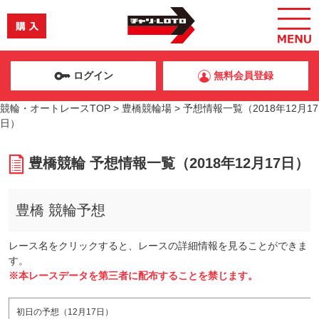
ログイン
無料会員登録
競輪・オートレースTOP
>
豊橋競輪場
>
予想情報一覧（2018年12月17
日）
豊橋競輪 予想情報一覧（2018年12月17日）
豊橋 競輪予想
レース名をクリックすると、レースの詳細情報を見ることができま
す。
※本レースデータを第三者に配布することを禁じます。
初日の予想（12月17日）