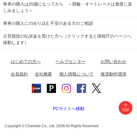
車券の購入は20歳になってから ～競輪・オートレースは適度に楽
Dokanto!
キャリーオーバー一覧
関
競輪選手情報
弥彦競輪場
前橋競輪場
取手競輪場
宇都宮競輪場
しみましょう～
東
大宮競輪場
西武園競輪場
京王閣競輪場
立川競輪場
チャリロトプラザ
Perfecta Navi
車券の購入にのめり込む不安のある方のご相談
南
松戸競輪場
千葉競輪場
川崎競輪場
平塚競輪場
公営競技の払戻金を受けた方へ（クリックすると国税庁のページへ
netkeirin
関
移動します）
小田原競輪場
伊東競輪場
静岡競輪場
東
ケイリンガル
中
名古屋競輪場
岐阜競輪場
大垣競輪場
豊橋競輪場
はじめての方へ
ヘルプセンター
お問い合わせ
部
チャリレンジャー
富山競輪場
松阪競輪場
四日市競輪場
会員規約
会社概要
個人情報について
推奨動作環境
競輪場情報
近
福井競輪場
奈良競輪場
向日町競輪場
和歌山競輪場
畿
岸和田競輪場
オートレース場情報
PCサイトへ移動
中国
玉野競輪場
広島競輪場
防府競輪場
Copyright © Chariloto Co., Ltd. 2008 All Rights Reserved.
四国
高松競輪場
小松島競輪場
高知競輪場
松山競輪場