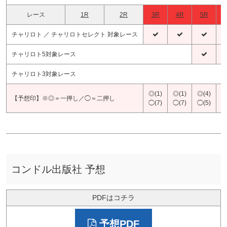
レース
1R
2R
3R
4R
5R
チャリロト ／ チャリロトセレクト 対象レース
チャリロト5対象レース
チャリロト3対象レース
◎(1)
◎(1)
◎(4)
◎
【予想印】※◎＝一押し／◯＝二押し
◯(7)
◯(7)
◯(5)
◯
コンドル出版社 予想
PDFはコチラ
予想PDF