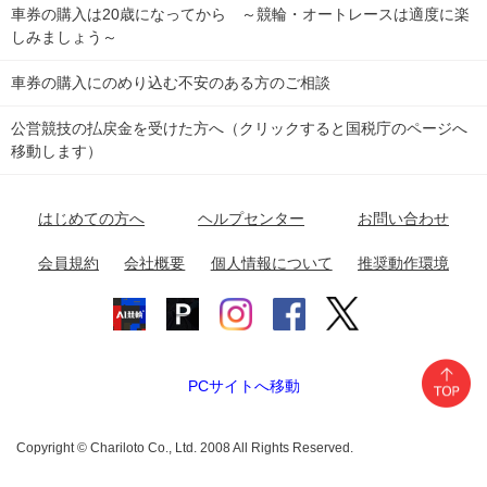
車券の購入は20歳になってから ～競輪・オートレースは適度に楽
Dokanto!
キャリーオーバー一覧
関
競輪選手情報
弥彦競輪場
前橋競輪場
取手競輪場
宇都宮競輪場
しみましょう～
東
大宮競輪場
西武園競輪場
京王閣競輪場
立川競輪場
チャリロトプラザ
Perfecta Navi
車券の購入にのめり込む不安のある方のご相談
南
松戸競輪場
千葉競輪場
川崎競輪場
平塚競輪場
公営競技の払戻金を受けた方へ（クリックすると国税庁のページへ
netkeirin
関
移動します）
小田原競輪場
伊東競輪場
静岡競輪場
東
ケイリンガル
中
名古屋競輪場
岐阜競輪場
大垣競輪場
豊橋競輪場
はじめての方へ
ヘルプセンター
お問い合わせ
部
チャリレンジャー
富山競輪場
松阪競輪場
四日市競輪場
会員規約
会社概要
個人情報について
推奨動作環境
競輪場情報
近
福井競輪場
奈良競輪場
向日町競輪場
和歌山競輪場
畿
岸和田競輪場
オートレース場情報
PCサイトへ移動
中国
玉野競輪場
広島競輪場
防府競輪場
Copyright © Chariloto Co., Ltd. 2008 All Rights Reserved.
四国
高松競輪場
小松島競輪場
高知競輪場
松山競輪場