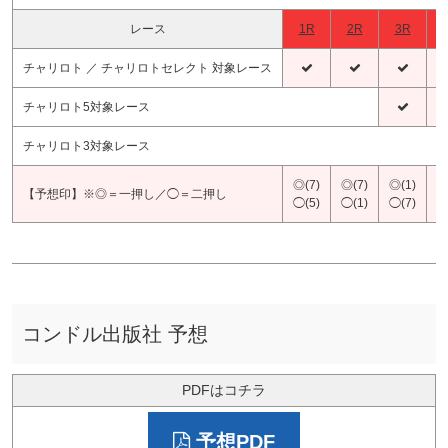
レース
1R
2R
3R
チャリロト ／ チャリロトセレクト 対象レース
チャリロト5対象レース
チャリロト3対象レース
◎(7)
◎(7)
◎(1)
◎
【予想印】※◎＝一押し／◯＝二押し
◯(5)
◯(1)
◯(7)
◯
コンドル出版社 予想
PDFはコチラ
予想PDF