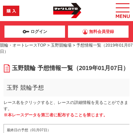
ログイン
無料会員登録
競輪・オートレースTOP
>
玉野競輪場
>
予想情報一覧（2019年01月07
日）
玉野競輪 予想情報一覧（2019年01月07日）
玉野 競輪予想
レース名をクリックすると、レースの詳細情報を見ることができま
す。
※本レースデータを第三者に配布することを禁じます。
最終日の予想（01月07日）