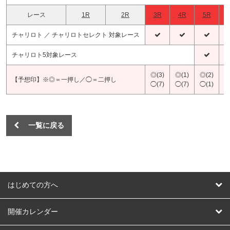
レース
1R
2R
3R
4R
5R
チャリロト ／ チャリロトセレクト 対象レース
チャリロト5対象レース
◎(3)
◎(1)
◎(2)
◎
【予想印】※◎＝一押し／◯＝二押し
◯(7)
◯(7)
◯(1)
◯
一覧に戻る
はじめての方へ
はじめての方へ
開催カレンダー