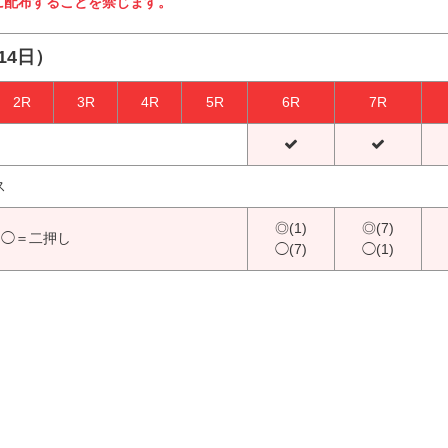
に配布することを禁じます。
14日）
2R
3R
4R
5R
6R
7R
ス
◎(1)
◎(7)
／◯＝二押し
◯(7)
◯(1)