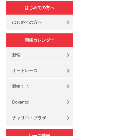
はじめての方へ
はじめての方へ
開催カレンダー
競輪
オートレース
競輪くじ
Dokanto!
チャリロトプラザ
レース情報