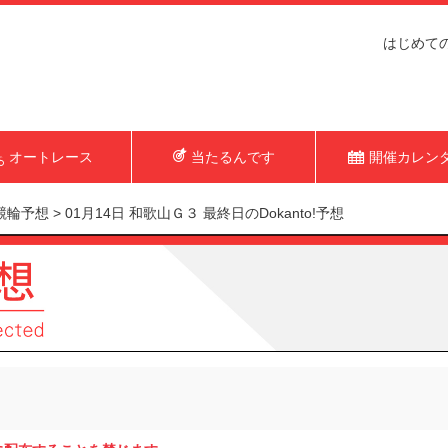
はじめて
オートレース
当たるんです
開催カレン
競輪予想
>
01月14日 和歌山Ｇ３ 最終日のDokanto!予想