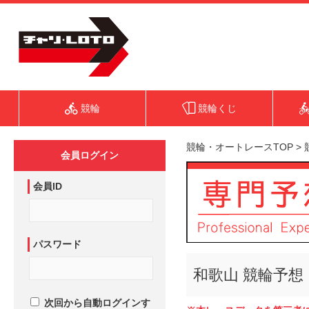
競輪
競輪くじ
競輪・オートレースTOP
>
会員ログイン
会員ID
パスワード
和歌山 競輪予想
次回から自動ログインす