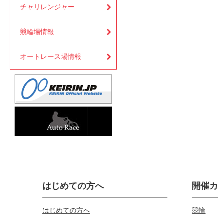
チャリレンジャー
競輪場情報
オートレース場情報
はじめての方へ
開催
はじめての方へ
競輪