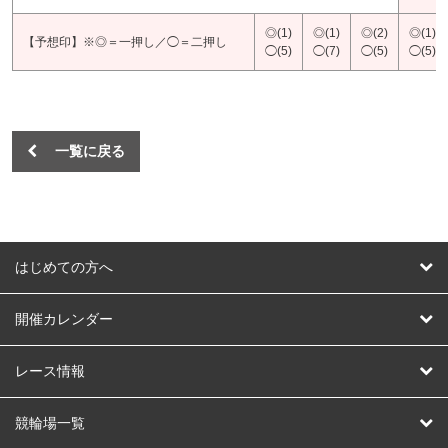
◎(1)
◎(1)
◎(2)
◎(1)
【予想印】※◎＝一押し／◯＝二押し
◯(5)
◯(7)
◯(5)
◯(5)
一覧に戻る
はじめての方へ
はじめての方へ
開催カレンダー
競輪
レース情報
オートレース
レース予想
競輪場一覧