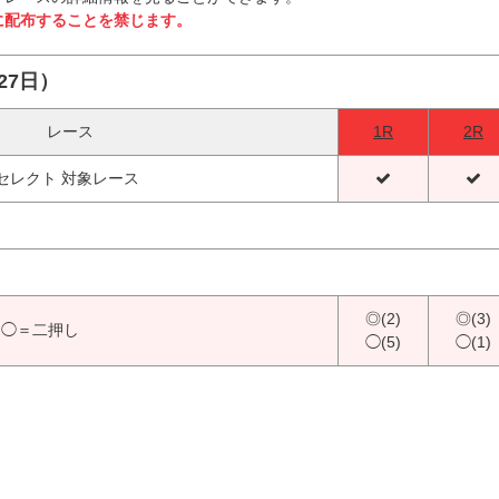
に配布することを禁じます。
27日）
レース
1R
2R
セレクト 対象レース
◎(2)
◎(3)
／◯＝二押し
◯(5)
◯(1)