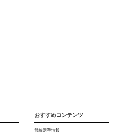
おすすめコンテンツ
競輪選手情報