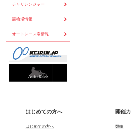
チャリレンジャー
競輪場情報
オートレース場情報
はじめての方へ
開催
はじめての方へ
競輪