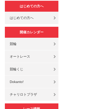
はじめての方へ
はじめての方へ
開催カレンダー
競輪
オートレース
競輪くじ
Dokanto!
チャリロトプラザ
レース情報