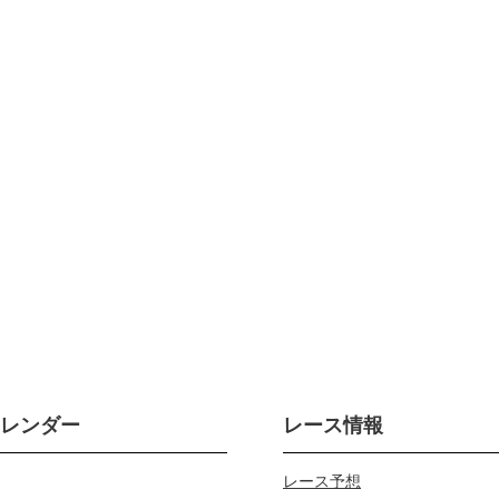
カレンダー
レース情報
レース予想