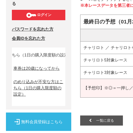
る
※本レースデータを第三者
ログイン
最終日の予想（01月
パスワードを忘れた方
会員IDを忘れた方
チャリロト ／ チャリロト
はこちら（1日の購入限度額の設定）↓
チャリロト5対象レース
車券は20歳になってから
チャリロト3対象レース
のめり込みが不安な方はこ
ちら
（1日の購入限度額の
【予想印】※◎＝一押し
設定）
一覧に戻る
無料会員登録はこちら