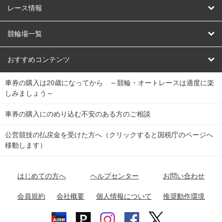
競輪
レース情報
オートレース
レース予想
競輪場一覧
競輪くじ
レース結果
北日本
函館競輪場
青森競輪場
いわき平競輪場
おすすめコンテンツ
車券の購入は20歳になってから ～競輪・オートレースは適度に楽
Dokanto!
キャリーオーバー一覧
関
競輪選手情報
弥彦競輪場
前橋競輪場
取手競輪場
宇都宮競輪場
しみましょう～
東
大宮競輪場
西武園競輪場
京王閣競輪場
立川競輪場
チャリロトプラザ
Perfecta Navi
車券の購入にのめり込む不安のある方のご相談
南
松戸競輪場
千葉競輪場
川崎競輪場
平塚競輪場
公営競技の払戻金を受けた方へ（クリックすると国税庁のページへ
netkeirin
関
移動します）
小田原競輪場
伊東競輪場
静岡競輪場
東
ケイリンガル
中
名古屋競輪場
岐阜競輪場
大垣競輪場
豊橋競輪場
はじめての方へ
ヘルプセンター
お問い合わせ
部
チャリレンジャー
富山競輪場
松阪競輪場
四日市競輪場
会員規約
会社概要
個人情報について
推奨動作環境
競輪場情報
近
福井競輪場
奈良競輪場
向日町競輪場
和歌山競輪場