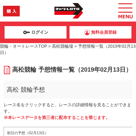
ログイン
無料会員登録
競輪・オートレースTOP
>
高松競輪場
>
予想情報一覧（2019年02月13
日）
高松競輪 予想情報一覧（2019年02月13日）
高松 競輪予想
レース名をクリックすると、レースの詳細情報を見ることができま
す。
※本レースデータを第三者に配布することを禁じます。
初日の予想（02月13日）