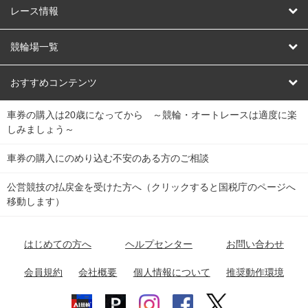
競輪
レース情報
オートレース
レース予想
競輪場一覧
競輪くじ
レース結果
北日本
函館競輪場
青森競輪場
いわき平競輪場
おすすめコンテンツ
車券の購入は20歳になってから ～競輪・オートレースは適度に楽
Dokanto!
キャリーオーバー一覧
関
競輪選手情報
弥彦競輪場
前橋競輪場
取手競輪場
宇都宮競輪場
しみましょう～
東
大宮競輪場
西武園競輪場
京王閣競輪場
立川競輪場
チャリロトプラザ
Perfecta Navi
車券の購入にのめり込む不安のある方のご相談
南
松戸競輪場
千葉競輪場
川崎競輪場
平塚競輪場
公営競技の払戻金を受けた方へ（クリックすると国税庁のページへ
netkeirin
関
移動します）
小田原競輪場
伊東競輪場
静岡競輪場
東
ケイリンガル
中
名古屋競輪場
岐阜競輪場
大垣競輪場
豊橋競輪場
はじめての方へ
ヘルプセンター
お問い合わせ
部
チャリレンジャー
富山競輪場
松阪競輪場
四日市競輪場
会員規約
会社概要
個人情報について
推奨動作環境
競輪場情報
近
福井競輪場
奈良競輪場
向日町競輪場
和歌山競輪場