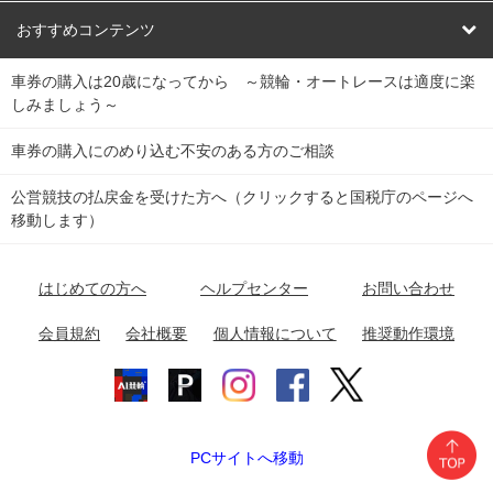
競輪くじ
レース結果
北日本
函館競輪場
青森競輪場
いわき平競輪場
おすすめコンテンツ
車券の購入は20歳になってから ～競輪・オートレースは適度に楽
Dokanto!
キャリーオーバー一覧
関
競輪選手情報
弥彦競輪場
前橋競輪場
取手競輪場
宇都宮競輪場
しみましょう～
東
大宮競輪場
西武園競輪場
京王閣競輪場
立川競輪場
チャリロトプラザ
Perfecta Navi
車券の購入にのめり込む不安のある方のご相談
南
松戸競輪場
千葉競輪場
川崎競輪場
平塚競輪場
公営競技の払戻金を受けた方へ（クリックすると国税庁のページへ
netkeirin
関
移動します）
小田原競輪場
伊東競輪場
静岡競輪場
東
ケイリンガル
中
名古屋競輪場
岐阜競輪場
大垣競輪場
豊橋競輪場
はじめての方へ
ヘルプセンター
お問い合わせ
部
チャリレンジャー
富山競輪場
松阪競輪場
四日市競輪場
会員規約
会社概要
個人情報について
推奨動作環境
競輪場情報
近
福井競輪場
奈良競輪場
向日町競輪場
和歌山競輪場
畿
岸和田競輪場
オートレース場情報
PCサイトへ移動
中国
玉野競輪場
広島競輪場
防府競輪場