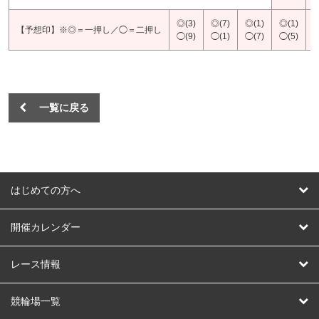
◎(3)
◎(7)
◎(1)
◎(1)
◎
【予想印】※◎＝一押し／◯＝二押し
◯(9)
◯(1)
◯(7)
◯(5)
◯
一覧に戻る
はじめての方へ
はじめての方へ
開催カレンダー
競輪
レース情報
オートレース
レース予想
競輪場一覧