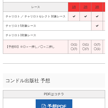
レース
1R
2R
3R
チャリロト ／ チャリロトセレクト 対象レース
チャリロト5対象レース
チャリロト3対象レース
◎(1)
◎(1)
◎(7)
◎
【予想印】※◎＝一押し／◯＝二押し
◯(7)
◯(7)
◯(1)
◯
コンドル出版社 予想
PDFはコチラ
予想PDF