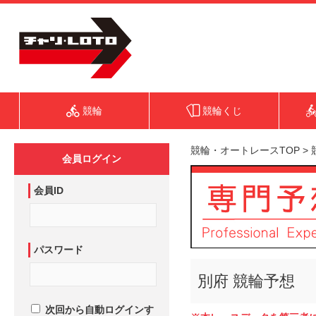
競輪
競輪くじ
競輪・オートレースTOP
>
会員ログイン
会員ID
パスワード
別府 競輪予想
次回から自動ログインす