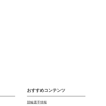
おすすめコンテンツ
競輪選手情報