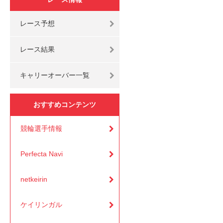
レース予想
レース結果
キャリーオーバー一覧
おすすめコンテンツ
競輪選手情報
Perfecta Navi
netkeirin
ケイリンガル