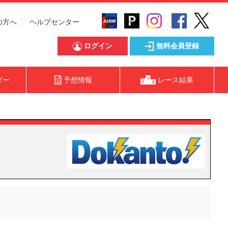
の方へ
ヘルプセンター
ログイン
無料会員登録
ダー
予想情報
レース結果