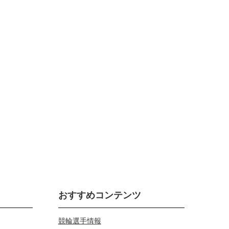
おすすめコンテンツ
競輪選手情報