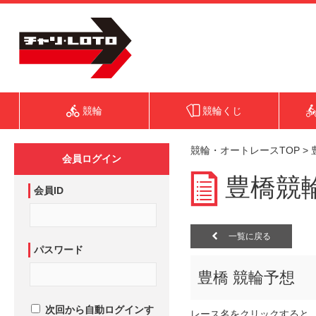
競輪
競輪くじ
競輪・オートレースTOP
>
会員ログイン
豊橋競輪
会員ID
一覧に戻る
パスワード
豊橋 競輪予想
次回から自動ログインす
レース名をクリックすると