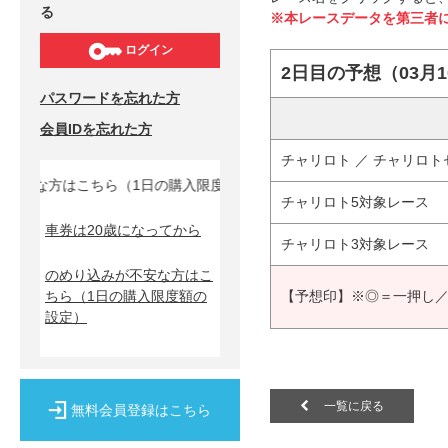
る
※本レースデータを第三者
ログイン
2日目の予想（03月1
パスワードを忘れた方
会員IDを忘れた方
チャリロト ／ チャリロト
安な方はこちら（1日の購入限度額の設定）↓
チャリロト5対象レース
車券は20歳になってから
チャリロト3対象レース
のめり込みが不安な方はこ
ちら
（1日の購入限度額の
【予想印】※◎＝一押し
設定）
一覧に戻る
無料会員登録はこちら