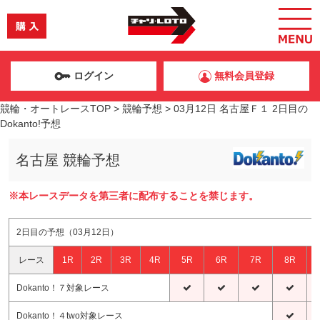
ログイン
無料会員登録
競輪・オートレースTOP
>
競輪予想
>
03月12日 名古屋Ｆ１ 2日目の
Dokanto!予想
名古屋 競輪予想
※本レースデータを第三者に配布することを禁じます。
2日目の予想（03月12日）
レース
1R
2R
3R
4R
5R
6R
7R
8R
Dokanto！７対象レース
Dokanto！４two対象レース