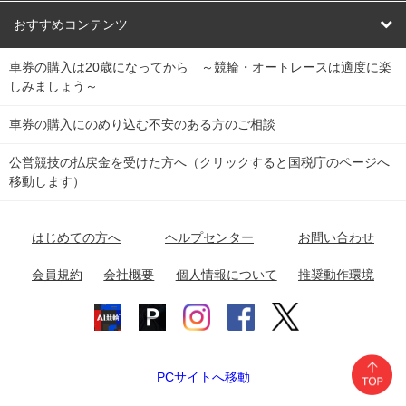
競輪くじ
レース結果
北日本
函館競輪場
青森競輪場
いわき平競輪場
おすすめコンテンツ
車券の購入は20歳になってから ～競輪・オートレースは適度に楽
Dokanto!
キャリーオーバー一覧
関
競輪選手情報
弥彦競輪場
前橋競輪場
取手競輪場
宇都宮競輪場
しみましょう～
東
大宮競輪場
西武園競輪場
京王閣競輪場
立川競輪場
チャリロトプラザ
Perfecta Navi
車券の購入にのめり込む不安のある方のご相談
南
松戸競輪場
千葉競輪場
川崎競輪場
平塚競輪場
公営競技の払戻金を受けた方へ（クリックすると国税庁のページへ
netkeirin
関
移動します）
小田原競輪場
伊東競輪場
静岡競輪場
東
ケイリンガル
中
名古屋競輪場
岐阜競輪場
大垣競輪場
豊橋競輪場
はじめての方へ
ヘルプセンター
お問い合わせ
部
チャリレンジャー
富山競輪場
松阪競輪場
四日市競輪場
会員規約
会社概要
個人情報について
推奨動作環境
競輪場情報
近
福井競輪場
奈良競輪場
向日町競輪場
和歌山競輪場
畿
岸和田競輪場
オートレース場情報
PCサイトへ移動
中国
玉野競輪場
広島競輪場
防府競輪場