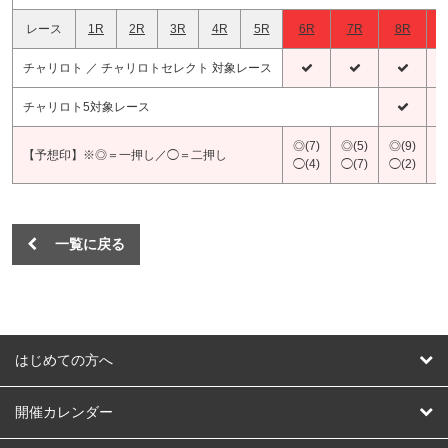
レース
1R
2R
3R
4R
5R
6R
7R
8R
チャリロト ／ チャリロトセレクト 対象レース
チャリロト5対象レース
◎(7)
◎(5)
◎(9)
◎
【予想印】※◎＝一押し／◯＝二押し
◯(4)
◯(7)
◯(2)
◯
一覧に戻る
はじめての方へ
はじめての方へ
開催カレンダー