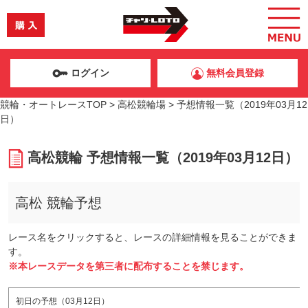
ログイン
無料会員登録
競輪・オートレースTOP
>
高松競輪場
>
予想情報一覧（2019年03月12
日）
高松競輪 予想情報一覧（2019年03月12日）
高松 競輪予想
レース名をクリックすると、レースの詳細情報を見ることができま
す。
※本レースデータを第三者に配布することを禁じます。
初日の予想（03月12日）