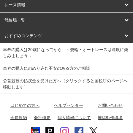
競輪
レース情報
オートレース
レース予想
競輪場一覧
競輪くじ
レース結果
北日本
函館競輪場
青森競輪場
いわき平競輪場
おすすめコンテンツ
車券の購入は20歳になってから ～競輪・オートレースは適度に楽
Dokanto!
キャリーオーバー一覧
関
競輪選手情報
弥彦競輪場
前橋競輪場
取手競輪場
宇都宮競輪場
しみましょう～
東
大宮競輪場
西武園競輪場
京王閣競輪場
立川競輪場
チャリロトプラザ
Perfecta Navi
車券の購入にのめり込む不安のある方のご相談
南
松戸競輪場
千葉競輪場
川崎競輪場
平塚競輪場
公営競技の払戻金を受けた方へ（クリックすると国税庁のページへ
netkeirin
関
移動します）
小田原競輪場
伊東競輪場
静岡競輪場
東
ケイリンガル
中
名古屋競輪場
岐阜競輪場
大垣競輪場
豊橋競輪場
はじめての方へ
ヘルプセンター
お問い合わせ
部
チャリレンジャー
富山競輪場
松阪競輪場
四日市競輪場
会員規約
会社概要
個人情報について
推奨動作環境
競輪場情報
近
福井競輪場
奈良競輪場
向日町競輪場
和歌山競輪場