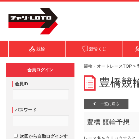
競輪
競輪くじ
競輪・オートレースTOP
>
会員ログイン
豊橋競輪
会員ID
一覧に戻る
パスワード
豊橋 競輪予想
次回から自動ログインす
レース名をクリックすると