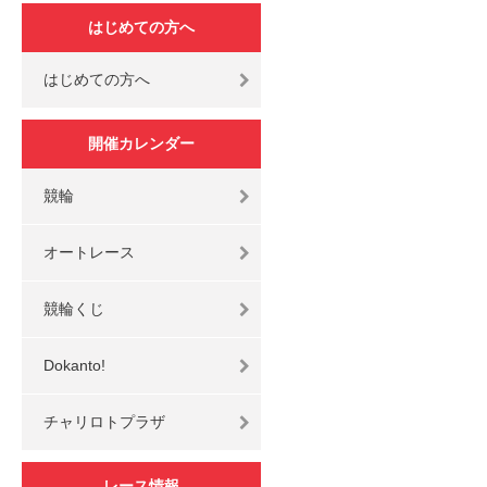
はじめての方へ
はじめての方へ
開催カレンダー
競輪
オートレース
競輪くじ
Dokanto!
チャリロトプラザ
レース情報