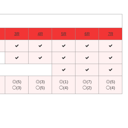
3R
4R
5R
6R
7R
◎(5)
◎(3)
◎(1)
◎(7)
◎(5)
◯(3)
◯(5)
◯(4)
◯(2)
◯(4)