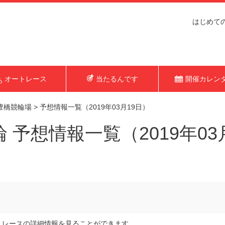
はじめて
オートレース
当たるんです
開催カレン
豊橋競輪場
>
予想情報一覧（2019年03月19日）
 予想情報一覧（2019年03
、レースの詳細情報を見ることができます。