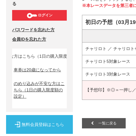
る
※本レースデータを第三者
ログイン
初日の予想（03月1
パスワードを忘れた方
会員IDを忘れた方
チャリロト ／ チャリロト
安な方はこちら（1日の購入限度額の設定）↓
チャリロト5対象レース
車券は20歳になってから
チャリロト3対象レース
のめり込みが不安な方はこ
ちら
（1日の購入限度額の
【予想印】※◎＝一押し
設定）
一覧に戻る
無料会員登録はこちら