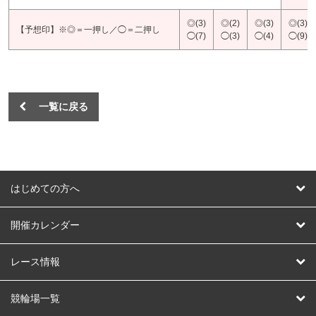
◎(3)
◎(2)
◎(3)
◎(3)
【予想印】※◎＝一押し／◯＝二押し
◯(7)
◯(3)
◯(4)
◯(9)
一覧に戻る
はじめての方へ
はじめての方へ
開催カレンダー
競輪
レース情報
オートレース
レース予想
競輪場一覧