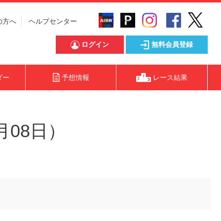
の方へ
ヘルプセンター
ログイン
無料会員登録
ダー
予想情報
レース結果
月08日）