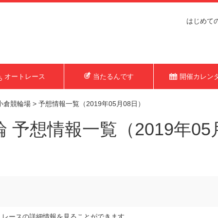
はじめて
オートレース
当たるんです
開催カレン
小倉競輪場
>
予想情報一覧（2019年05月08日）
 予想情報一覧（2019年05
、レースの詳細情報を見ることができます。