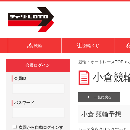
競輪
競輪くじ
競輪・オートレースTOP
>
会員ログイン
小倉競輪
会員ID
一覧に戻る
パスワード
小倉 競輪予想
次回から自動ログインす
レース名をクリックすると