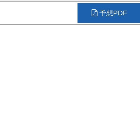
予想PDF