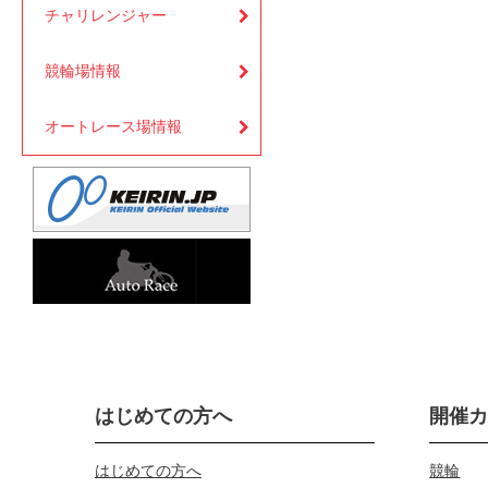
チャリレンジャー
競輪場情報
オートレース場情報
はじめての方へ
開催
はじめての方へ
競輪