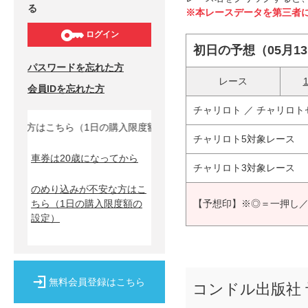
る
※本レースデータを第三者
ログイン
初日の予想（05月1
パスワードを忘れた方
レース
会員IDを忘れた方
チャリロト ／ チャリロト
安な方はこちら（1日の購入限度額の設定）↓
チャリロト5対象レース
車券は20歳になってから
チャリロト3対象レース
のめり込みが不安な方はこ
ちら
（1日の購入限度額の
【予想印】※◎＝一押し
設定）
無料会員登録はこちら
コンドル出版社 