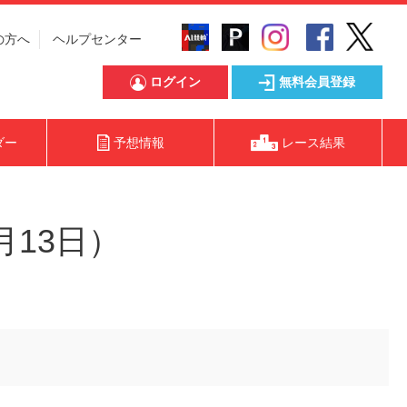
の方へ
ヘルプセンター
ログイン
無料会員登録
ダー
予想情報
レース結果
月13日）