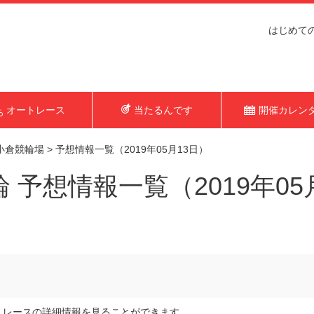
はじめて
オートレース
当たるんです
開催カレン
小倉競輪場
>
予想情報一覧（2019年05月13日）
 予想情報一覧（2019年05
、レースの詳細情報を見ることができます。