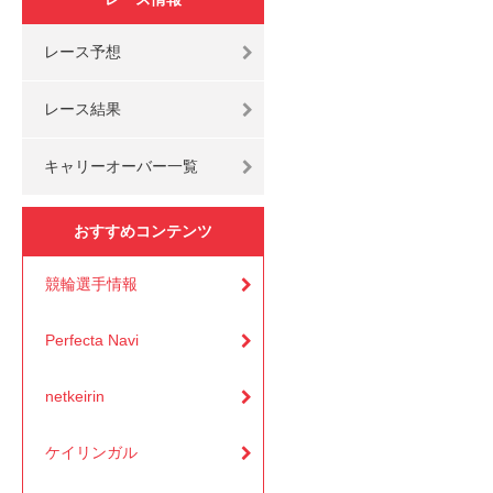
レース予想
レース結果
キャリーオーバー一覧
おすすめコンテンツ
競輪選手情報
Perfecta Navi
netkeirin
ケイリンガル