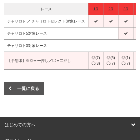
レース
1R
2R
3R
チャリロト ／ チャリロトセレクト 対象レース
チャリロト5対象レース
チャリロト3対象レース
◎(7)
◎(5)
◎(1)
◎
【予想印】※◎＝一押し／◯＝二押し
◯(3)
◯(7)
◯(7)
◯
一覧に戻る
はじめての方へ