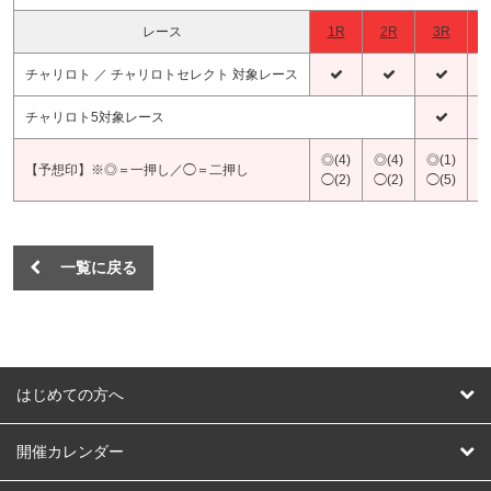
レース
1R
2R
3R
チャリロト ／ チャリロトセレクト 対象レース
チャリロト5対象レース
◎(4)
◎(4)
◎(1)
◎
【予想印】※◎＝一押し／◯＝二押し
◯(2)
◯(2)
◯(5)
◯
一覧に戻る
はじめての方へ
はじめての方へ
開催カレンダー