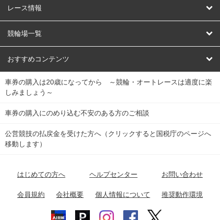
競輪
レース情報
オートレース
レース予想
競輪場一覧
競輪くじ
レース結果
北日本
函館競輪場
青森競輪場
いわき平競輪場
おすすめコンテンツ
車券の購入は20歳になってから ～競輪・オートレースは適度に楽
Dokanto!
キャリーオーバー一覧
関
競輪選手情報
弥彦競輪場
前橋競輪場
取手競輪場
宇都宮競輪場
しみましょう～
東
大宮競輪場
西武園競輪場
京王閣競輪場
立川競輪場
チャリロトプラザ
Perfecta Navi
車券の購入にのめり込む不安のある方のご相談
南
松戸競輪場
千葉競輪場
川崎競輪場
平塚競輪場
公営競技の払戻金を受けた方へ（クリックすると国税庁のページへ
netkeirin
関
移動します）
小田原競輪場
伊東競輪場
静岡競輪場
東
ケイリンガル
中
名古屋競輪場
岐阜競輪場
大垣競輪場
豊橋競輪場
はじめての方へ
ヘルプセンター
お問い合わせ
部
チャリレンジャー
富山競輪場
松阪競輪場
四日市競輪場
会員規約
会社概要
個人情報について
推奨動作環境
競輪場情報
近
福井競輪場
奈良競輪場
向日町競輪場
和歌山競輪場