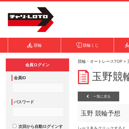
競輪
競輪くじ
競輪・オートレースTOP
>
会員ログイン
玉野競輪
会員ID
一覧に戻る
パスワード
玉野 競輪予想
次回から自動ログインす
レース名をクリックすると