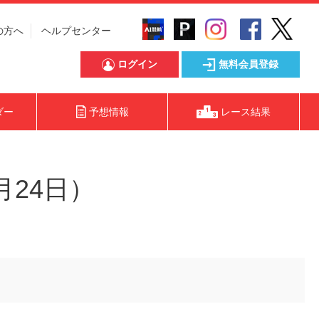
の方へ
ヘルプセンター
ログイン
無料会員登録
ダー
予想情報
レース結果
月24日）