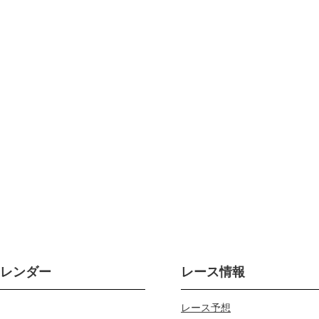
カレンダー
レース情報
レース予想