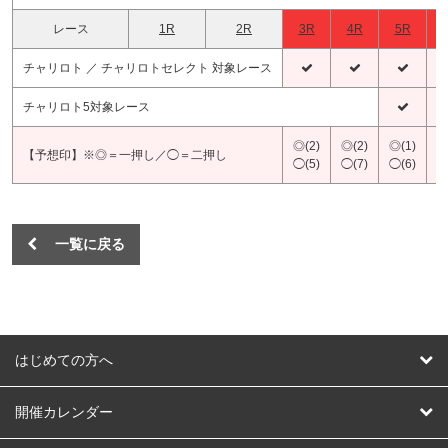
レース
1R
2R
3R
4R
5R
チャリロト ／ チャリロトセレクト 対象レース
チャリロト5対象レース
◎(2)
◎(2)
◎(1)
◎
【予想印】※◎＝一押し／◯＝二押し
◯(5)
◯(7)
◯(6)
◯
一覧に戻る
はじめての方へ
はじめての方へ
開催カレンダー