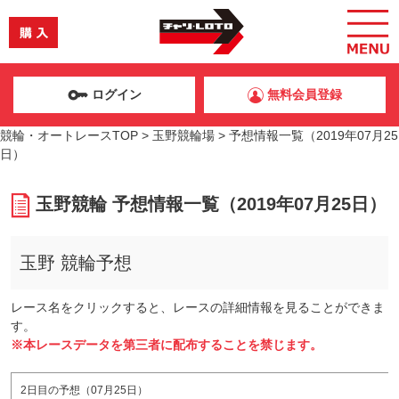
ログイン
無料会員登録
競輪・オートレースTOP
>
玉野競輪場
>
予想情報一覧（2019年07月25
日）
玉野競輪 予想情報一覧（2019年07月25日）
玉野 競輪予想
レース名をクリックすると、レースの詳細情報を見ることができま
す。
※本レースデータを第三者に配布することを禁じます。
2日目の予想（07月25日）