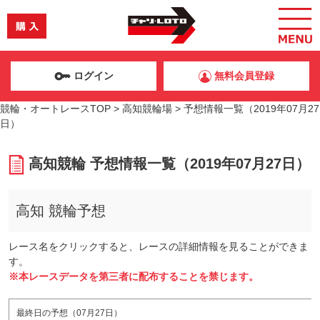
ログイン
無料会員登録
競輪・オートレースTOP
>
高知競輪場
>
予想情報一覧（2019年07月27
日）
高知競輪 予想情報一覧（2019年07月27日）
高知 競輪予想
レース名をクリックすると、レースの詳細情報を見ることができま
す。
※本レースデータを第三者に配布することを禁じます。
最終日の予想（07月27日）