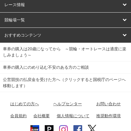
競輪
レース情報
オートレース
レース予想
競輪場一覧
競輪くじ
レース結果
北日本
函館競輪場
青森競輪場
いわき平競輪場
おすすめコンテンツ
車券の購入は20歳になってから ～競輪・オートレースは適度に楽
Dokanto!
キャリーオーバー一覧
関
競輪選手情報
弥彦競輪場
前橋競輪場
取手競輪場
宇都宮競輪場
しみましょう～
東
大宮競輪場
西武園競輪場
京王閣競輪場
立川競輪場
チャリロトプラザ
Perfecta Navi
車券の購入にのめり込む不安のある方のご相談
南
松戸競輪場
千葉競輪場
川崎競輪場
平塚競輪場
公営競技の払戻金を受けた方へ（クリックすると国税庁のページへ
netkeirin
関
移動します）
小田原競輪場
伊東競輪場
静岡競輪場
東
ケイリンガル
中
名古屋競輪場
岐阜競輪場
大垣競輪場
豊橋競輪場
はじめての方へ
ヘルプセンター
お問い合わせ
部
チャリレンジャー
富山競輪場
松阪競輪場
四日市競輪場
会員規約
会社概要
個人情報について
推奨動作環境
競輪場情報
近
福井競輪場
奈良競輪場
向日町競輪場
和歌山競輪場