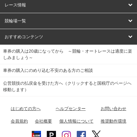
競輪
レース情報
オートレース
レース予想
競輪場一覧
競輪くじ
レース結果
北日本
函館競輪場
青森競輪場
いわき平競輪場
おすすめコンテンツ
車券の購入は20歳になってから ～競輪・オートレースは適度に楽
Dokanto!
キャリーオーバー一覧
関
競輪選手情報
弥彦競輪場
前橋競輪場
取手競輪場
宇都宮競輪場
しみましょう～
東
大宮競輪場
西武園競輪場
京王閣競輪場
立川競輪場
チャリロトプラザ
Perfecta Navi
車券の購入にのめり込む不安のある方のご相談
南
松戸競輪場
千葉競輪場
川崎競輪場
平塚競輪場
公営競技の払戻金を受けた方へ（クリックすると国税庁のページへ
netkeirin
関
移動します）
小田原競輪場
伊東競輪場
静岡競輪場
東
ケイリンガル
中
名古屋競輪場
岐阜競輪場
大垣競輪場
豊橋競輪場
はじめての方へ
ヘルプセンター
お問い合わせ
部
チャリレンジャー
富山競輪場
松阪競輪場
四日市競輪場
会員規約
会社概要
個人情報について
推奨動作環境
競輪場情報
近
福井競輪場
奈良競輪場
向日町競輪場
和歌山競輪場