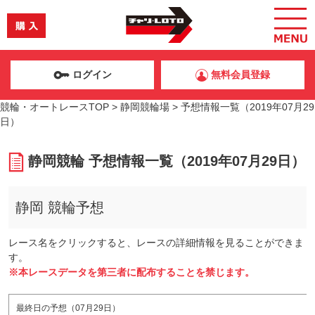
ログイン
無料会員登録
競輪・オートレースTOP
>
静岡競輪場
>
予想情報一覧（2019年07月29
日）
静岡競輪 予想情報一覧（2019年07月29日）
静岡 競輪予想
レース名をクリックすると、レースの詳細情報を見ることができま
す。
※本レースデータを第三者に配布することを禁じます。
最終日の予想（07月29日）