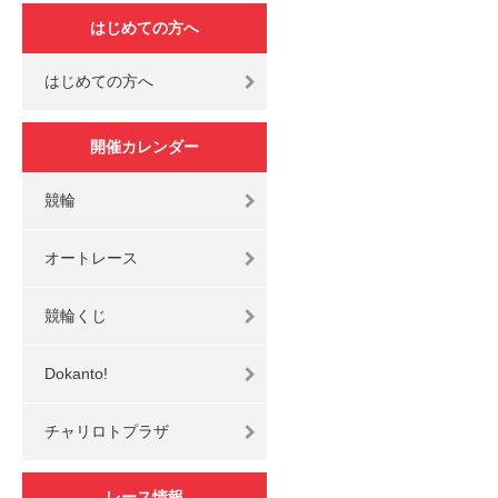
はじめての方へ
はじめての方へ
開催カレンダー
競輪
オートレース
競輪くじ
Dokanto!
チャリロトプラザ
レース情報