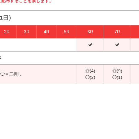
に配布することを禁じます。
1日）
2R
3R
4R
5R
6R
7R
ス
◎(4)
◎(9)
／◯＝二押し
◯(2)
◯(1)