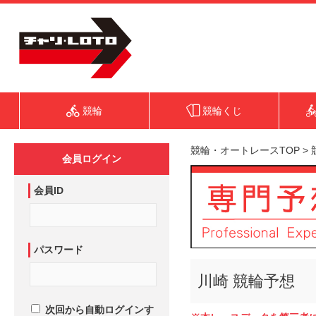
競輪
競輪くじ
競輪・オートレースTOP
>
会員ログイン
会員ID
パスワード
川崎 競輪予想
次回から自動ログインす