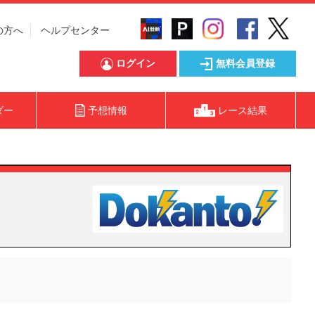
の方へ
ヘルプセンター
ログイン
無料会員登録
ダー
予想情報
レース結果