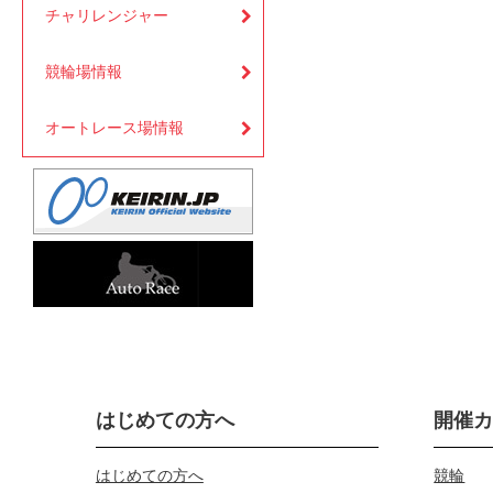
チャリレンジャー
競輪場情報
オートレース場情報
はじめての方へ
開催
はじめての方へ
競輪