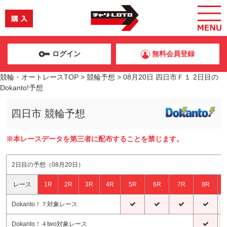
ログイン
無料会員登録
競輪・オートレースTOP
>
競輪予想
>
08月20日 四日市Ｆ１ 2日目の
Dokanto!予想
四日市 競輪予想
※本レースデータを第三者に配布することを禁じます。
2日目の予想（08月20日）
レース
1R
2R
3R
4R
5R
6R
7R
8R
Dokanto！７対象レース
Dokanto！４two対象レース