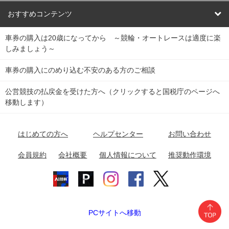
競輪くじ
レース結果
北日本
函館競輪場
青森競輪場
いわき平競輪場
おすすめコンテンツ
車券の購入は20歳になってから ～競輪・オートレースは適度に楽
Dokanto!
キャリーオーバー一覧
関
競輪選手情報
弥彦競輪場
前橋競輪場
取手競輪場
宇都宮競輪場
しみましょう～
東
大宮競輪場
西武園競輪場
京王閣競輪場
立川競輪場
チャリロトプラザ
Perfecta Navi
車券の購入にのめり込む不安のある方のご相談
南
松戸競輪場
千葉競輪場
川崎競輪場
平塚競輪場
公営競技の払戻金を受けた方へ（クリックすると国税庁のページへ
netkeirin
関
移動します）
小田原競輪場
伊東競輪場
静岡競輪場
東
ケイリンガル
中
名古屋競輪場
岐阜競輪場
大垣競輪場
豊橋競輪場
はじめての方へ
ヘルプセンター
お問い合わせ
部
チャリレンジャー
富山競輪場
松阪競輪場
四日市競輪場
会員規約
会社概要
個人情報について
推奨動作環境
競輪場情報
近
福井競輪場
奈良競輪場
向日町競輪場
和歌山競輪場
畿
岸和田競輪場
オートレース場情報
PCサイトへ移動
中国
玉野競輪場
広島競輪場
防府競輪場