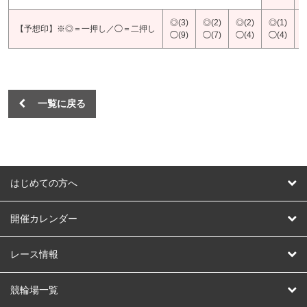
◎(3)
◎(2)
◎(2)
◎(1)
◎
【予想印】※◎＝一押し／◯＝二押し
◯(9)
◯(7)
◯(4)
◯(4)
◯
一覧に戻る
はじめての方へ
はじめての方へ
開催カレンダー
競輪
レース情報
オートレース
レース予想
競輪場一覧