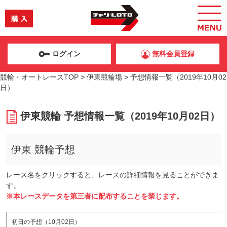
ログイン
無料会員登録
競輪・オートレースTOP
>
伊東競輪場
>
予想情報一覧（2019年10月02
日）
伊東競輪 予想情報一覧（2019年10月02日）
伊東 競輪予想
レース名をクリックすると、レースの詳細情報を見ることができま
す。
※本レースデータを第三者に配布することを禁じます。
初日の予想（10月02日）