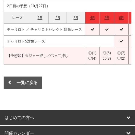
2日目の予想（10月27日）
レース
1R
2R
3R
4R
5R
6R
チャリロト ／ チャリロトセレクト 対象レース
チャリロト5対象レース
◎(1)
◎(5)
◎(7)
◎
【予想印】※◎＝一押し／◯＝二押し
◯(4)
◯(3)
◯(2)
◯
一覧に戻る
はじめての方へ
はじめての方へ
開催カレンダー