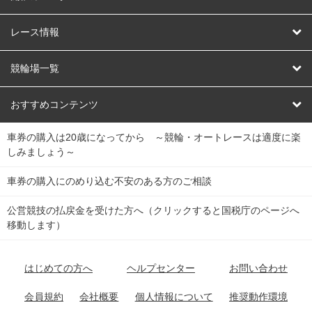
競輪
レース情報
オートレース
レース予想
競輪場一覧
競輪くじ
レース結果
北日本
函館競輪場
青森競輪場
いわき平競輪場
おすすめコンテンツ
車券の購入は20歳になってから ～競輪・オートレースは適度に楽
Dokanto!
キャリーオーバー一覧
関
競輪選手情報
弥彦競輪場
前橋競輪場
取手競輪場
宇都宮競輪場
しみましょう～
東
大宮競輪場
西武園競輪場
京王閣競輪場
立川競輪場
チャリロトプラザ
Perfecta Navi
車券の購入にのめり込む不安のある方のご相談
南
松戸競輪場
千葉競輪場
川崎競輪場
平塚競輪場
公営競技の払戻金を受けた方へ（クリックすると国税庁のページへ
netkeirin
関
移動します）
小田原競輪場
伊東競輪場
静岡競輪場
東
ケイリンガル
中
名古屋競輪場
岐阜競輪場
大垣競輪場
豊橋競輪場
はじめての方へ
ヘルプセンター
お問い合わせ
部
チャリレンジャー
富山競輪場
松阪競輪場
四日市競輪場
会員規約
会社概要
個人情報について
推奨動作環境