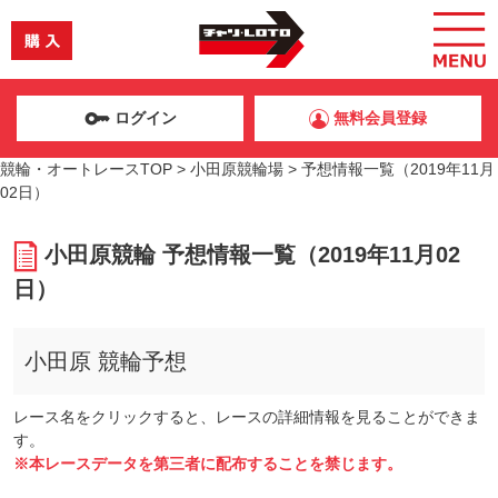
ログイン
無料会員登録
競輪・オートレースTOP
>
小田原競輪場
>
予想情報一覧（2019年11月
02日）
小田原競輪 予想情報一覧（2019年11月02
日）
小田原 競輪予想
レース名をクリックすると、レースの詳細情報を見ることができま
す。
※本レースデータを第三者に配布することを禁じます。