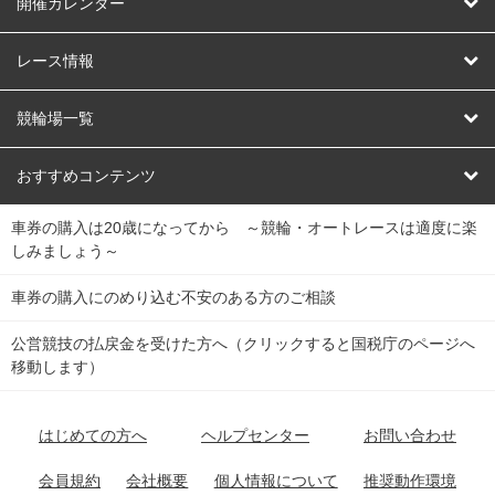
はじめての方へ
開催カレンダー
競輪
レース情報
オートレース
レース予想
競輪場一覧
競輪くじ
レース結果
北日本
函館競輪場
青森競輪場
いわき平競輪場
おすすめコンテンツ
車券の購入は20歳になってから ～競輪・オートレースは適度に楽
Dokanto!
キャリーオーバー一覧
関
競輪選手情報
弥彦競輪場
前橋競輪場
取手競輪場
宇都宮競輪場
しみましょう～
東
大宮競輪場
西武園競輪場
京王閣競輪場
立川競輪場
チャリロトプラザ
Perfecta Navi
車券の購入にのめり込む不安のある方のご相談
南
松戸競輪場
千葉競輪場
川崎競輪場
平塚競輪場
公営競技の払戻金を受けた方へ（クリックすると国税庁のページへ
netkeirin
関
移動します）
小田原競輪場
伊東競輪場
静岡競輪場
東
ケイリンガル
中
名古屋競輪場
岐阜競輪場
大垣競輪場
豊橋競輪場
はじめての方へ
ヘルプセンター
お問い合わせ
部
チャリレンジャー
富山競輪場
松阪競輪場
四日市競輪場
会員規約
会社概要
個人情報について
推奨動作環境