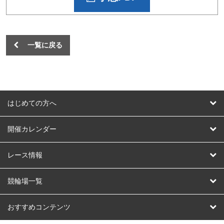
一覧に戻る
はじめての方へ
はじめての方へ
開催カレンダー
競輪
レース情報
オートレース
レース予想
競輪場一覧
競輪くじ
レース結果
北日本
函館競輪場
青森競輪場
いわき平競輪場
おすすめコンテンツ