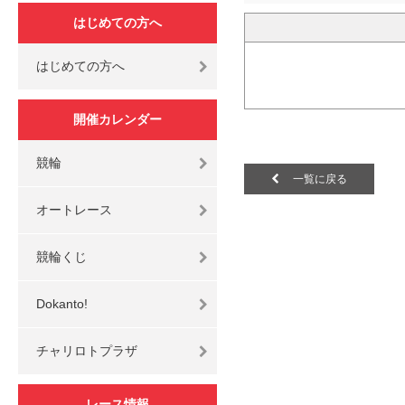
はじめての方へ
はじめての方へ
開催カレンダー
競輪
一覧に戻る
オートレース
競輪くじ
Dokanto!
チャリロトプラザ
レース情報