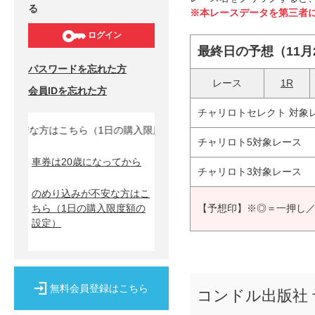
る
※本レースデータを第三者
ログイン
最終日の予想（11月
パスワードを忘れた方
レース
1R
会員IDを忘れた方
チャリロトセレクト 対象
不安な方はこちら（1日の購入限度額の設定）↓
チャリロト5対象レース
車券は20歳になってから
チャリロト3対象レース
のめり込みが不安な方はこ
ちら
（1日の購入限度額の
【予想印】※◎＝一押し
設定）
無料会員登録はこちら
コンドル出版社 