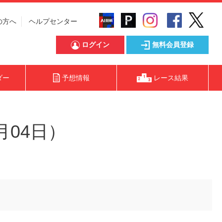
の方へ
ヘルプセンター
ログイン
無料会員登録
ダー
予想情報
レース結果
月04日）