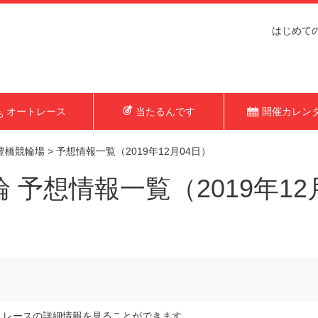
はじめて
オートレース
当たるんです
開催カレン
豊橋競輪場
>
予想情報一覧（2019年12月04日）
 予想情報一覧（2019年12
、レースの詳細情報を見ることができます。