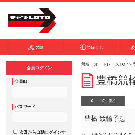
競輪
競輪くじ
競輪・オートレースTOP
>
会員ログイン
豊橋競輪
会員ID
一覧に戻る
パスワード
豊橋 競輪予想
次回から自動ログインす
レース名をクリックすると