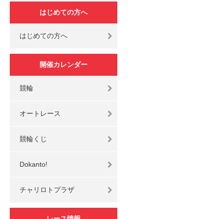
はじめての方へ
はじめての方へ
開催カレンダー
競輪
オートレース
競輪くじ
Dokanto!
チャリロトプラザ
レース情報