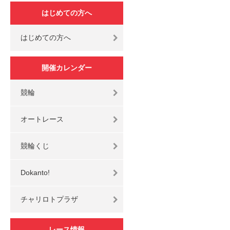
はじめての方へ
はじめての方へ
開催カレンダー
競輪
オートレース
競輪くじ
Dokanto!
チャリロトプラザ
レース情報