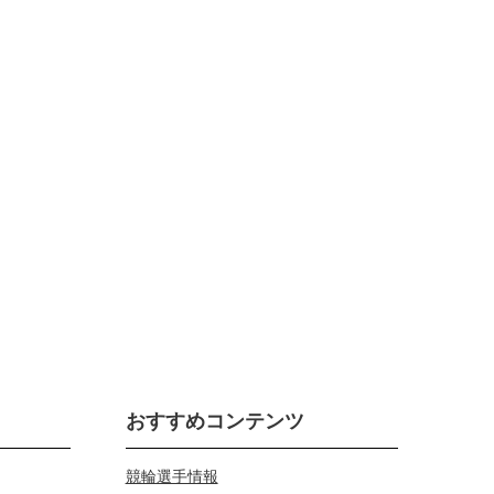
おすすめコンテンツ
競輪選手情報