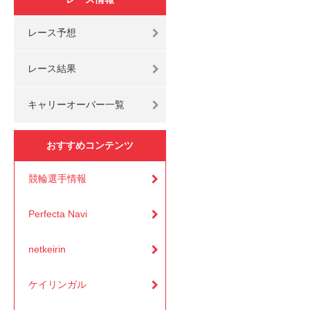
レース予想
レース結果
キャリーオーバー一覧
おすすめコンテンツ
競輪選手情報
Perfecta Navi
netkeirin
ケイリンガル