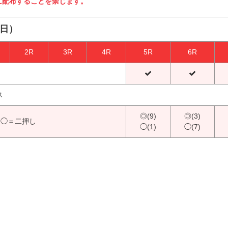
に配布することを禁じます。
6日）
2R
3R
4R
5R
6R
ス
◎(9)
◎(3)
／◯＝二押し
◯(1)
◯(7)