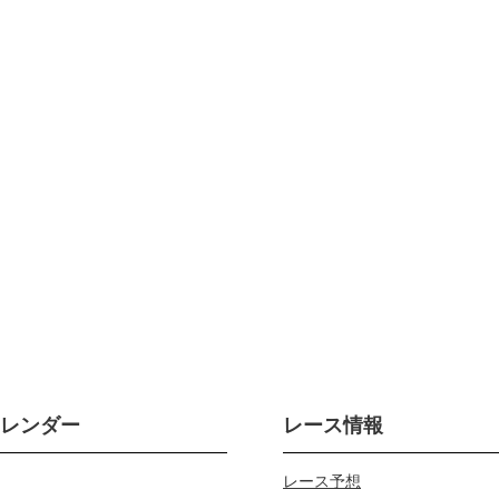
カレンダー
レース情報
レース予想