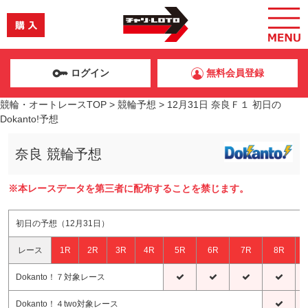
ログイン
無料会員登録
競輪・オートレースTOP
>
競輪予想
>
12月31日 奈良Ｆ１ 初日の
Dokanto!予想
奈良 競輪予想
※本レースデータを第三者に配布することを禁じます。
初日の予想（12月31日）
レース
1R
2R
3R
4R
5R
6R
7R
8R
Dokanto！７対象レース
Dokanto！４two対象レース